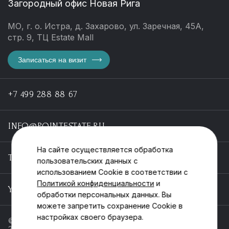
Загородный офис Новая Рига
МО, г. о. Истра, д. Захарово, ул. Заречная, 45А,
стр. 9, ТЦ Estate Mall
Записаться на визит
+7 499 288 88 67
INFO@POINTESTATE.RU
На сайте осуществляется обработка
TELEGRAM
пользовательских данных с
использованием Cookie в соответствии с
Политикой конфиденциальности
и
YOUTUBE
обработки персональных данных. Вы
можете запретить сохранение Cookie в
настройках своего браузера.
© ООО «Пойнт эстейт», ИНН 55546464612,
2013-2025