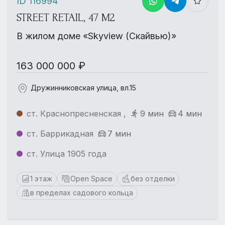
ID 116994
STREET RETAIL, 47 М2
В жилом доме «Skyview (Скайвью)»
163 000 000 ₽
Дружинниковская улица, вл.15
ст. Краснопресненская ,
9 мин
4 мин
ст. Баррикадная
7 мин
ст. Улица 1905 года
1 этаж
Open Space
без отделки
в пределах садового кольца