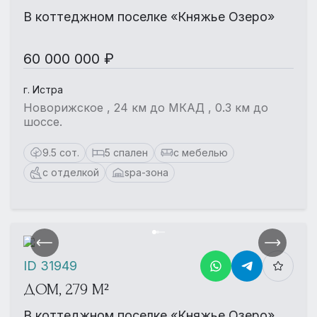
В коттеджном поселке «Княжье Озеро»
60 000 000 ₽
г. Истра
Новорижское , 24 км до МКАД , 0.3 км до
шоссе.
9.5 сот.
5 спален
с мебелью
с отделкой
spa-зона
ID 31949
ДОМ, 279 М²
В коттеджном поселке «Княжье Озеро»