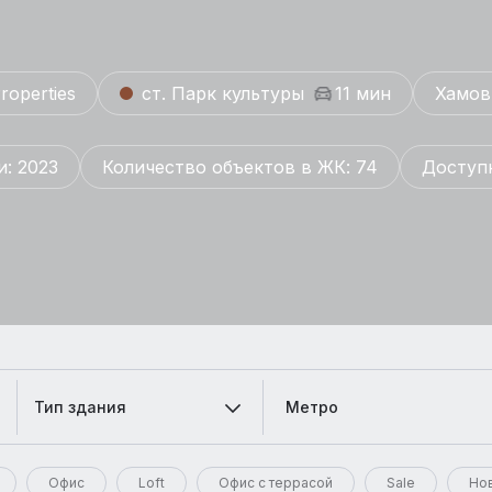
roperties
ст. Парк культуры
11 мин
Хамов
: 2023
Количество объектов в ЖК: 74
Доступн
Тип здания
Метро
Офис
Loft
Офис с террасой
Sale
Но