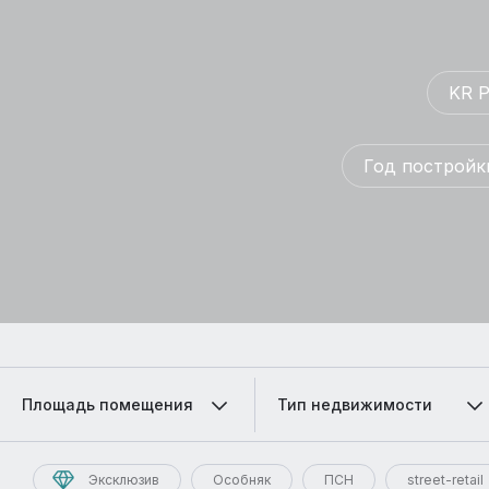
KR P
Год постройки
Площадь помещения
Тип недвижимости
Эксклюзив
Особняк
ПСН
street-retail