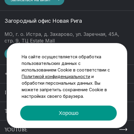
Загородный офис Новая Рига
МО, г. о. Истра, д. Захарово, ул. Заречная, 45А,
стр. 9, ТЦ Estate Mall
Записаться на визит
На сайте осуществляется обработка
пользовательских данных с
использованием Cookie в соответствии с
+7 499 288 88 67
Политикой конфиденциальности
и
обработки персональных данных. Вы
можете запретить сохранение Cookie в
INFO@POINTESTATE.RU
настройках своего браузера.
TELEGRAM
Хорошо
YOUTUBE