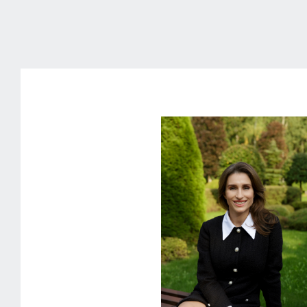
СКАЗКА
г. Истра
всего объект 1
8 Га