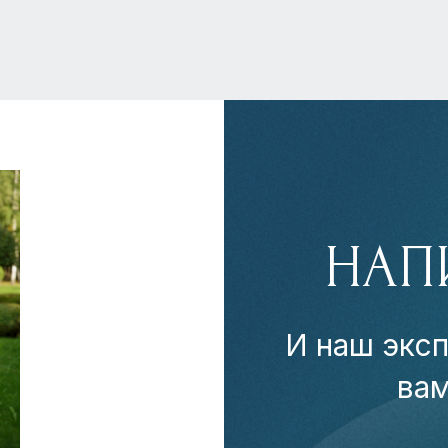
НАП
И наш эксп
ва