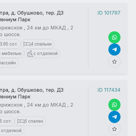
стра, д. Обушково, тер. ДЗ
ID 101797
лениум Парк
рижское , 24 км до МКАД , 2
о шоссе.
13.95 сот.
4 спальни
с мебелью
с отделкой
бассейн
стра, д. Обушково, тер. ДЗ
ID 117434
лениум Парк
рижское , 24 км до МКАД , 2
о шоссе.
15 сот.
5 спален
 отделкой