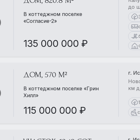
ДОМ, 820.8 М²
Калу
до ш
В коттеджном поселке
«Согласие-2»
135 000 000 ₽
г. И
ДОМ, 570 М²
Ново
км д
В коттеджном поселке «Грин
Хилл»
115 000 000 ₽
с
г. И