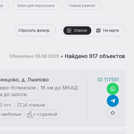
на
Блок для персонала
Новый ремонт
Сбросить фильтр
Список
На карте
•
Найдено 917 объектов
Обновлено 06.08.2026
динцово, д. Лызлово
ID 117551
ево-Успенское , 16 км до МКАД
км до шоссе.
12 сот.
4 спальни
с мебелью
с отделкой