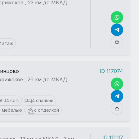
рижское , 23 км до МКАД .
2 этаж
динцово
ID 117074
рижское , 26 км до МКАД .
18.04 сот.
4 спальни
с мебелью
с отделкой
ID 111117