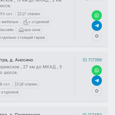
жское , 13 км до МКАД , 2 км
оссе.
31.5 сот.
7 спален
с мебелью
с отделкой
бассейн
spa-зона
отдельно стоящий гараж
стра, д. Аносино
ID 117396
рижское , 27 км до МКАД , 5
о шоссе.
18 сот.
6 спален
 отделкой
стра, д. Покровское
ID 117480