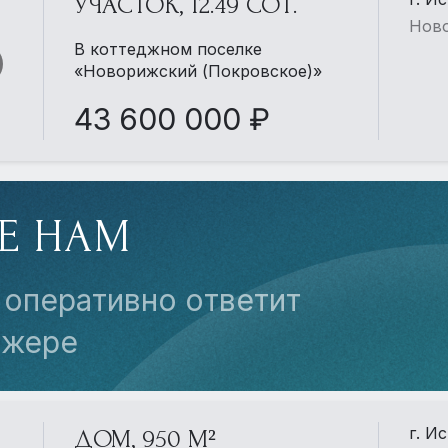
УЧАСТОК, 12.49 СОТ.
Ново
В коттеджном поселке
«Новорижский (Покровское)»
43 600 000 ₽
Е НАМ
 оперативно ответит
джере
г. И
ДОМ, 950 М²