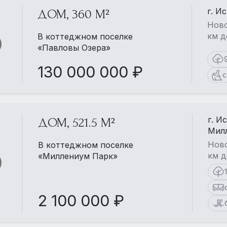
г. И
ДОМ, 360 М²
Ново
км д
В коттеджном поселке
«Павловы Озера»
130 000 000 ₽
с
г. И
ДОМ, 521.5 М²
Мил
Ново
В коттеджном поселке
км д
«Миллениум Парк»
2 100 000 ₽