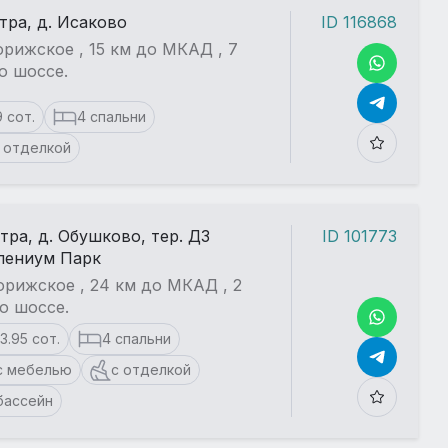
стра, д. Исаково
ID 116868
рижское , 15 км до МКАД , 7
о шоссе.
9 сот.
4 спальни
 отделкой
стра, д. Обушково, тер. ДЗ
ID 101773
лениум Парк
рижское , 24 км до МКАД , 2
о шоссе.
13.95 сот.
4 спальни
с мебелью
с отделкой
бассейн