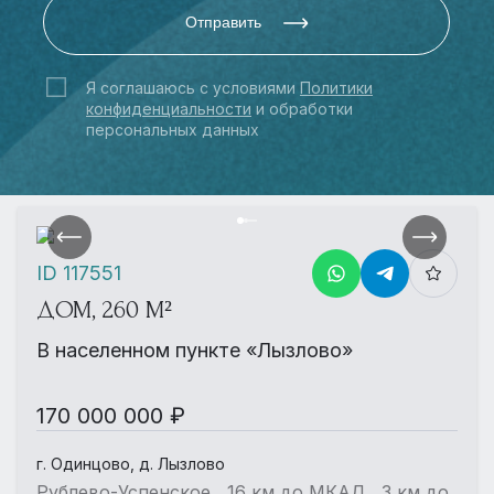
Отправить
Я соглашаюсь с условиями
Политики
конфиденциальности
и обработки
персональных данных
ID 117551
ДОМ, 260 М²
В населенном пункте «Лызлово»
170 000 000 ₽
г. Одинцово, д. Лызлово
Рублево-Успенское , 16 км до МКАД , 3 км до