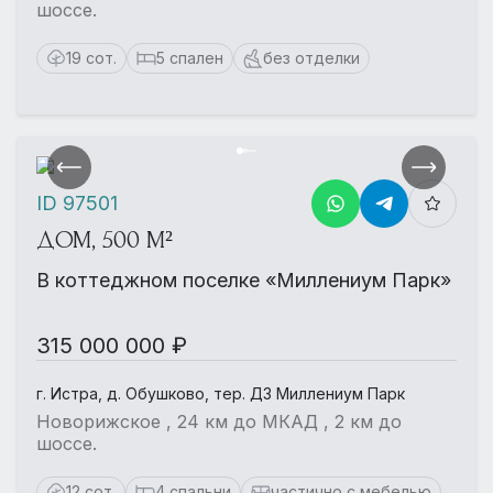
шоссе.
19 сот.
5 спален
без отделки
ID 97501
ДОМ, 500 М²
В коттеджном поселке «Миллениум Парк»
315 000 000 ₽
г. Истра, д. Обушково, тер. ДЗ Миллениум Парк
Новорижское , 24 км до МКАД , 2 км до
шоссе.
12 сот.
4 спальни
частично с мебелью